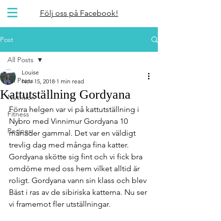
Följ oss på Facebook!
Post
All Posts
Louise
All Posts
Nov 15, 2018
1 min read
Kattutställning Gordyana
Nutrition
Förra helgen var vi på kattutställning i 
Fitness
Nybro med Vinnimur Gordyana 10 
Recipes
månader gammal. Det var en väldigt 
trevlig dag med många fina katter. 
Gordyana skötte sig fint och vi fick bra 
omdöme med oss hem vilket alltid är 
roligt. Gordyana vann sin klass och blev 
Bäst i ras av de sibiriska katterna. Nu ser 
vi framemot fler utställningar. 